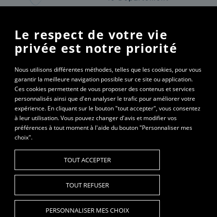
Pour son développement et son animation, la filière Bleu de
Gex Haut-Jura bénéfice du soutien de la Région Bourgogne
Le respect de votre vie
Franche-Comté. L’aide octroyée par la Région Bourgogne
privée est notre priorité
Franche-Comté d’un montant de 9 600 € en 2024 a
permis de former les producteurs de lait sur la thématique
Nous utilisons différentes méthodes, telles que les cookies, pour vous
de l'eau, d’améliorer la qualité organoleptique du Bleu de
garantir la meilleure navigation possible sur ce site ou application.
Gex, et de renouveler l’adhésion de la filière à la Marque
Ces cookies permettent de vous proposer des contenus et services
Valeurs Parc.
personnalisés ainsi que d'en analyser le trafic pour améliorer votre
expérience. En cliquant sur le bouton "tout accepter", vous consentez
à leur utilisation. Vous pouvez changer d'avis et modifier vos
préférences à tout moment à l'aide du bouton "Personnaliser mes
choix".
Syndicat interprofessionnel de défense du Bleu de
Gex | 03 84 37 37 57
TOUT ACCEPTER
TOUT REFUSER
© 2022 Syndicat du Bleu de Gex - Tous droits réservés
PERSONNALISER MES CHOIX