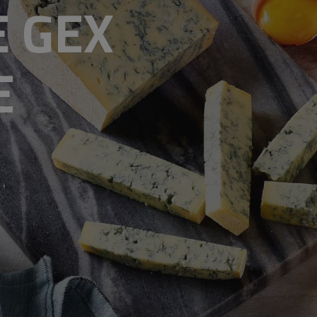
E GEX
E