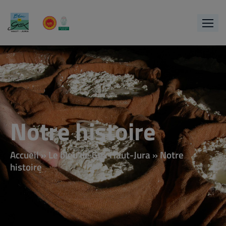
Notre histoire
Accueil
»
Le bleu de Gex Haut-Jura
»
Notre
histoire