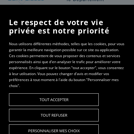
Pour son développement et son animation, la filière Bleu de
Gex Haut-Jura bénéfice du soutien de la Région Bourgogne
Le respect de votre vie
Franche-Comté. L’aide octroyée par la Région Bourgogne
privée est notre priorité
Franche-Comté d’un montant de 9 600 € en 2024 a
permis de former les producteurs de lait sur la thématique
Nous utilisons différentes méthodes, telles que les cookies, pour vous
de l'eau, d’améliorer la qualité organoleptique du Bleu de
garantir la meilleure navigation possible sur ce site ou application.
Gex, et de renouveler l’adhésion de la filière à la Marque
Ces cookies permettent de vous proposer des contenus et services
Valeurs Parc.
personnalisés ainsi que d'en analyser le trafic pour améliorer votre
expérience. En cliquant sur le bouton "tout accepter", vous consentez
à leur utilisation. Vous pouvez changer d'avis et modifier vos
préférences à tout moment à l'aide du bouton "Personnaliser mes
choix".
Syndicat interprofessionnel de défense du Bleu de
Gex | 03 84 37 37 57
TOUT ACCEPTER
TOUT REFUSER
© 2022 Syndicat du Bleu de Gex - Tous droits réservés
PERSONNALISER MES CHOIX