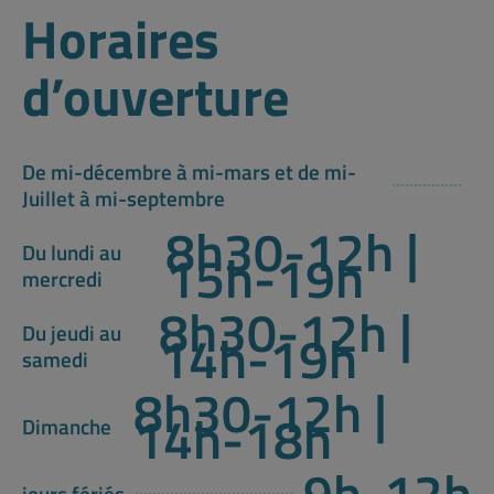
Horaires
d’ouverture
De mi-décembre à mi-mars et de mi-
Juillet à mi-septembre
8h30-12h |
Du lundi au
15h-19h
mercredi
8h30-12h |
Du jeudi au
14h-19h
samedi
8h30-12h |
14h-18h
Dimanche
9h-12h
jours fériés