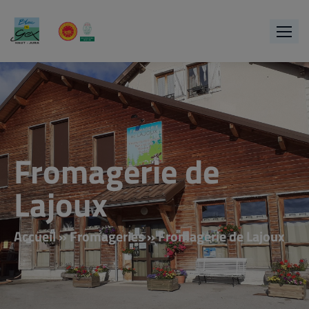
Fromagerie de
Lajoux
Accueil
»
Fromageries
»
Fromagerie de Lajoux