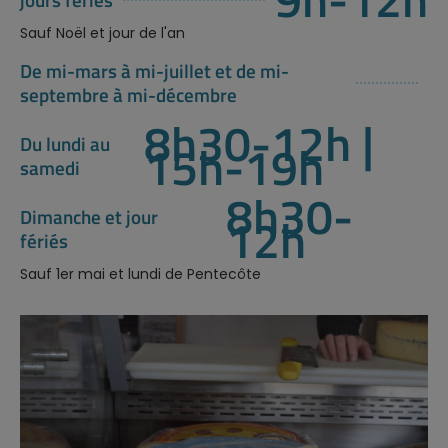
Sauf Noël et jour de l'an
De mi-mars à mi-juillet et de mi-
septembre à mi-décembre
8h30-12h |
Du lundi au
15h-19h
samedi
8h30-
Dimanche et jour
12h
fériés
Sauf 1er mai et lundi de Pentecôte